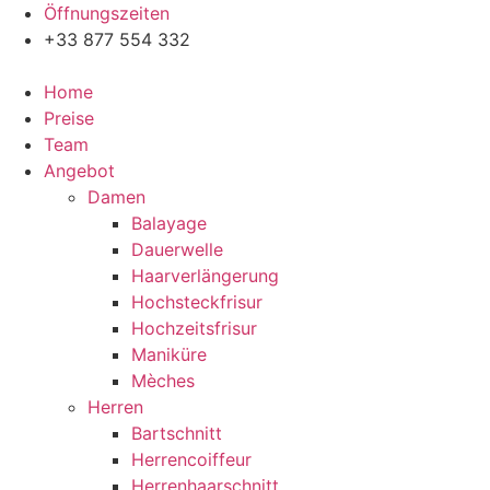
Zum
Öffnungszeiten
Inhalt
+33 877 554 332
wechseln
Home
Preise
Team
Angebot
Damen
Balayage
Dauerwelle
Haarverlängerung
Hochsteckfrisur
Hochzeitsfrisur
Maniküre
Mèches
Herren
Bartschnitt
Herrencoiffeur
Herrenhaarschnitt