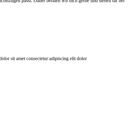
sichtszügen passt. Daher beraten wir dich gerne und stehen dir bei
olor sit amet consectetur adipiscing elit dolor