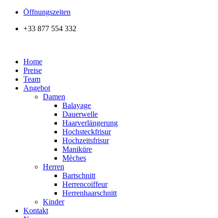
Zum
Öffnungszeiten
Inhalt
+33 877 554 332
wechseln
Home
Preise
Team
Angebot
Damen
Balayage
Dauerwelle
Haarverlängerung
Hochsteckfrisur
Hochzeitsfrisur
Maniküre
Mèches
Herren
Bartschnitt
Herrencoiffeur
Herrenhaarschnitt
Kinder
Kontakt