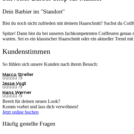
Dein Barbier im "Standort"
Bist du noch nicht zufrieden mit deinem Haarschnitt? Suchst du Coi
Spitze! Dann bist du bei unseren fachkompetenten Coiffeuren genau r
warten. Sei es ein klassischer Haarschnitt oder ein aktueller Trend m
Kundenstimmen
So fühlen sich unsere Kunden nach ihrem Besuch:
Marco Streller





/5
Jesse Vogt





/5
Hans Werner





/5
Bereit für deinen neuen Look?
Komm vorbei und lass dich verwöhnen!
Jetzt online buchen
Häufig gestellte Fragen