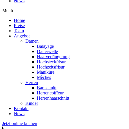
News
Menü
Home
Preise
Team
Angebot
Damen
Balayage
Dauerwelle
Haarverlängerung
Hochsteckfrisur
Hochzeitsfrisur
Maniküre
Mèches
Herren
Bartschnitt
Herrencoiffeur
Herrenhaarschnitt
Kinder
Kontakt
News
Jetzt online buchen