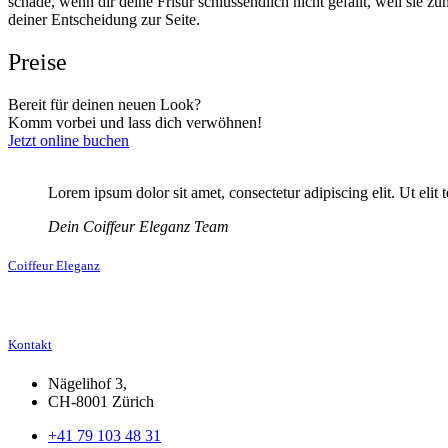
schade, wenn dir deine Frisur schlussendlich nicht gefällt, weil sie 
deiner Entscheidung zur Seite.
Preise
Bereit für deinen neuen Look?
Komm vorbei und lass dich verwöhnen!
Jetzt online buchen
Lorem ipsum dolor sit amet, consectetur adipiscing elit. Ut elit 
Dein Coiffeur Eleganz Team
Coiffeur Eleganz
Kontakt
Nägelihof 3,
CH-8001 Zürich
+41 79 103 48 31