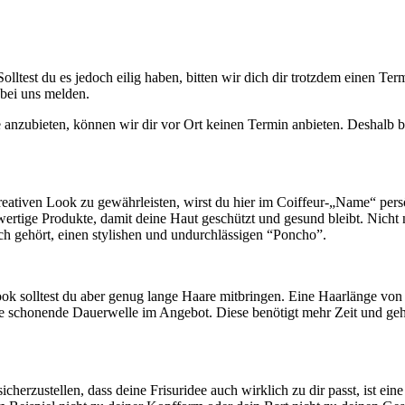
test du es jedoch eilig haben, bitten wir dich dir trotzdem einen Term
 bei uns melden.
 anzubieten, können wir dir vor Ort keinen Termin anbieten. Deshalb b
reativen Look zu gewährleisten, wirst du hier im Coiffeur-„Name“ pers
rtige Produkte, damit deine Haut geschützt und gesund bleibt. Nicht nu
ich gehört, einen stylishen und undurchlässigen “Poncho”.
ook solltest du aber genug lange Haare mitbringen. Eine Haarlänge vo
ne schonende Dauerwelle im Angebot. Diese benötigt mehr Zeit und ge
cherzustellen, dass deine Frisuridee auch wirklich zu dir passt, ist ein