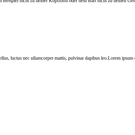
zum Beispiel nicht zu deiner Kopfform oder dein Bart nicht zu deinen Ge
tellus, luctus nec ullamcorper mattis, pulvinar dapibus leo.Lorem ipsum d