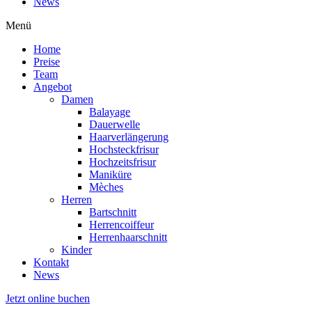
News
Menü
Home
Preise
Team
Angebot
Damen
Balayage
Dauerwelle
Haarverlängerung
Hochsteckfrisur
Hochzeitsfrisur
Maniküre
Mèches
Herren
Bartschnitt
Herrencoiffeur
Herrenhaarschnitt
Kinder
Kontakt
News
Jetzt online buchen