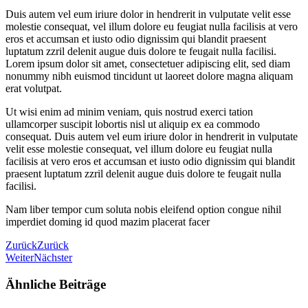
Duis autem vel eum iriure dolor in hendrerit in vulputate velit esse
molestie consequat, vel illum dolore eu feugiat nulla facilisis at vero
eros et accumsan et iusto odio dignissim qui blandit praesent
luptatum zzril delenit augue duis dolore te feugait nulla facilisi.
Lorem ipsum dolor sit amet, consectetuer adipiscing elit, sed diam
nonummy nibh euismod tincidunt ut laoreet dolore magna aliquam
erat volutpat.
Ut wisi enim ad minim veniam, quis nostrud exerci tation
ullamcorper suscipit lobortis nisl ut aliquip ex ea commodo
consequat. Duis autem vel eum iriure dolor in hendrerit in vulputate
velit esse molestie consequat, vel illum dolore eu feugiat nulla
facilisis at vero eros et accumsan et iusto odio dignissim qui blandit
praesent luptatum zzril delenit augue duis dolore te feugait nulla
facilisi.
Nam liber tempor cum soluta nobis eleifend option congue nihil
imperdiet doming id quod mazim placerat facer
Zurück
Zurück
Weiter
Nächster
Ähnliche Beiträge