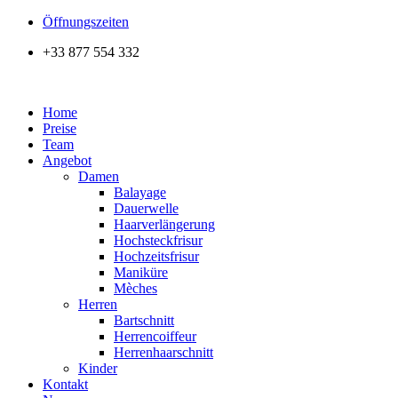
Zum
Öffnungszeiten
Inhalt
+33 877 554 332
wechseln
Home
Preise
Team
Angebot
Damen
Balayage
Dauerwelle
Haarverlängerung
Hochsteckfrisur
Hochzeitsfrisur
Maniküre
Mèches
Herren
Bartschnitt
Herrencoiffeur
Herrenhaarschnitt
Kinder
Kontakt