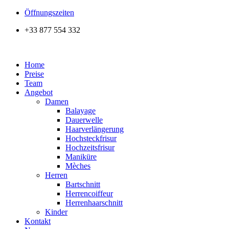
Zum
Öffnungszeiten
Inhalt
+33 877 554 332
wechseln
Home
Preise
Team
Angebot
Damen
Balayage
Dauerwelle
Haarverlängerung
Hochsteckfrisur
Hochzeitsfrisur
Maniküre
Mèches
Herren
Bartschnitt
Herrencoiffeur
Herrenhaarschnitt
Kinder
Kontakt