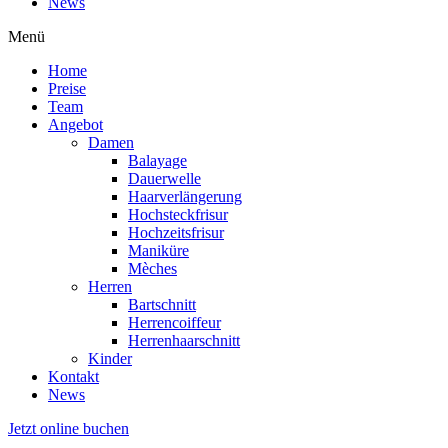
News
Menü
Home
Preise
Team
Angebot
Damen
Balayage
Dauerwelle
Haarverlängerung
Hochsteckfrisur
Hochzeitsfrisur
Maniküre
Mèches
Herren
Bartschnitt
Herrencoiffeur
Herrenhaarschnitt
Kinder
Kontakt
News
Jetzt online buchen