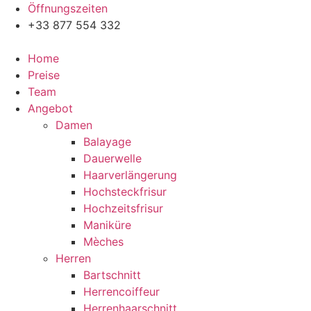
Zum
Öffnungszeiten
Inhalt
+33 877 554 332
wechseln
Home
Preise
Team
Angebot
Damen
Balayage
Dauerwelle
Haarverlängerung
Hochsteckfrisur
Hochzeitsfrisur
Maniküre
Mèches
Herren
Bartschnitt
Herrencoiffeur
Herrenhaarschnitt